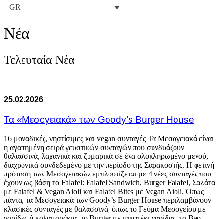
GR
Νέα
Τελευταία Νέα
25.02.2026
Τα «Μεσογειακά» των Goody’s Burger House
16 μοναδικές, νηστίσιμες και vegan συνταγές Τα Μεσογειακά είναι
η αγαπημένη σειρά γευστικών συνταγών που συνδυάζουν
θαλασσινά, λαχανικά και ζυμαρικά σε ένα ολοκληρωμένο μενού,
διαχρονικά συνδεδεμένο με την περίοδο της Σαρακοστής. Η φετινή
πρόταση των Μεσογειακών εμπλουτίζεται με 4 νέες συνταγές που
έχουν ως βάση το Falafel: Falafel Sandwich, Burger Falafel, Σαλάτα
με Falafel & Vegan Aioli και Falafel Bites με Vegan Aioli. Όπως
πάντα, τα Μεσογειακά των Goody’s Burger House περιλαμβάνουν
κλασικές συνταγές με θαλασσινά, όπως το Γεύμα Μεσογείου με
γαρίδες ή καλαμαράκια, το Burger με μπιφτέκι γαρίδας, τα Bao