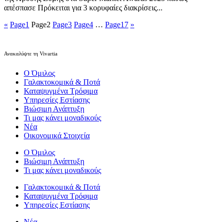
απέσπασε Πρόκειται για 3 κορυφαίες διακρίσεις...
«
Page
1
Page
2
Page
3
Page
4
…
Page
17
»
Ανακαλύψτε τη Vivartia
Ο Όμιλος
Γαλακτοκομικά & Ποτά
Καταψυγμένα Τρόφιμα
Υπηρεσίες Εστίασης
Βιώσιμη Ανάπτυξη
Τι μας κάνει μοναδικούς
Νέα
Οικονομικά Στοιχεία
Ο Όμιλος
Βιώσιμη Ανάπτυξη
Τι μας κάνει μοναδικούς
Γαλακτοκομικά & Ποτά
Καταψυγμένα Τρόφιμα
Υπηρεσίες Εστίασης
Νέα