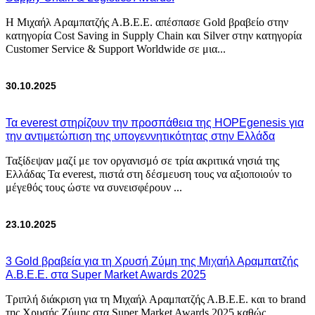
Η Μιχαήλ Αραμπατζής Α.Β.Ε.Ε. απέσπασε Gold βραβείο στην
κατηγορία Cost Saving in Supply Chain και Silver στην κατηγορία
Customer Service & Support Worldwide σε μια...
30.10.2025
Τα everest στηρίζουν την προσπάθεια της HOPEgenesis για
την αντιμετώπιση της υπογεννητικότητας στην Ελλάδα
Ταξίδεψαν μαζί με τον οργανισμό σε τρία ακριτικά νησιά της
Ελλάδας Τα everest, πιστά στη δέσμευση τους να αξιοποιούν το
μέγεθός τους ώστε να συνεισφέρουν ...
23.10.2025
3 Gold βραβεία για τη Χρυσή Ζύμη της Μιχαήλ Αραμπατζής
Α.Β.Ε.Ε. στα Super Market Awards 2025
Τριπλή διάκριση για τη Μιχαήλ Αραμπατζής Α.Β.Ε.Ε. και το brand
της Χρυσής Ζύμης στα Super Market Awards 2025 καθώς