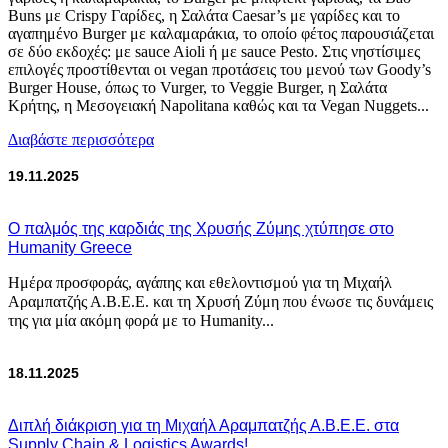
Buns με Crispy Γαρίδες, η Σαλάτα Caesar’s με γαρίδες και το
αγαπημένο Burger με καλαμαράκια, το οποίο φέτος παρουσιάζεται
σε δύο εκδοχές: με sauce Aioli ή με sauce Pesto. Στις νηστίσιμες
επιλογές προστίθενται οι vegan προτάσεις του μενού των Goody’s
Burger House, όπως το Vurger, το Veggie Burger, η Σαλάτα
Κρήτης, η Μεσογειακή Napolitana καθώς και τα Vegan Nuggets...
Διαβάστε περισσότερα
19.11.2025
Ο παλμός της καρδιάς της Χρυσής Ζύμης χτύπησε στο
Humanity Greece
Ημέρα προσφοράς, αγάπης και εθελοντισμού για τη Μιχαήλ
Αραμπατζής Α.Β.Ε.Ε. και τη Χρυσή Ζύμη που ένωσε τις δυνάμεις
της για μία ακόμη φορά με το Humanity...
18.11.2025
Διπλή διάκριση για τη Μιχαήλ Αραμπατζής Α.Β.Ε.Ε. στα
Supply Chain & Logistics Awards!